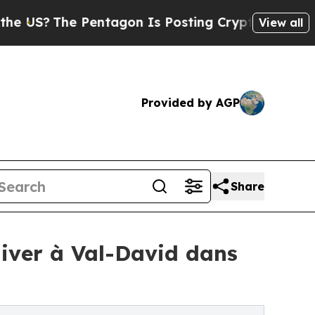
e Pentagon Is Posting Cryptic Biblical Messages
View all
Provided by AGP
Share
hiver à Val-David dans