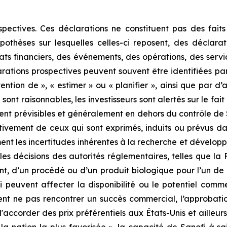
ectives. Ces déclarations ne constituent pas des faits
pothèses sur lesquelles celles-ci reposent, des déclarat
tats financiers, des événements, des opérations, des servi
ations prospectives peuvent souvent être identifiées par l
’intention de », « estimer » ou « planifier », ainsi que par 
ont raisonnables, les investisseurs sont alertés sur le fa
ment prévisibles et généralement en dehors du contrôle de S
ativement de ceux qui sont exprimés, induits ou prévus da
nt les incertitudes inhérentes à la recherche et développe
 les décisions des autorités réglementaires, telles que la
d’un procédé ou d’un produit biologique pour l’un de ce
ui peuvent affecter la disponibilité ou le potentiel comme
ent ne pas rencontrer un succès commercial, l’approbatio
 d'accorder des prix préférentiels aux États-Unis et aill