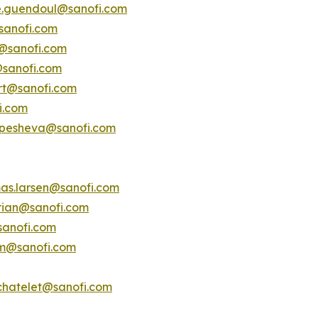
e.guendoul@sanofi.com
sanofi.com
s@sanofi.com
@sanofi.com
ert@sanofi.com
i.com
.pesheva@sanofi.com
as.larsen@sanofi.com
erian@sanofi.com
sanofi.com
am@sanofi.com
chatelet@sanofi.com