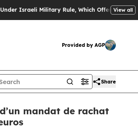
sraeli Military Rule, Which Offers Them few, if 
View all
Provided by AGP
Share
 d’un mandat de rachat
euros