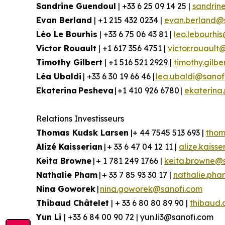
Sandrine Guendoul
| +33 6 25 09 14 25 |
sandrin
Evan Berland
| +1 215 432 0234 |
evan.berland@
Léo Le Bourhis
| +33 6 75 06 43 81 |
leo.lebourhi
Victor Rouault
| +1 617 356 4751 |
victor.rouault
Timothy Gilbert
| +1 516 521 2929 |
timothy.gilb
Léa Ubaldi
| +33 6 30 19 66 46 |
lea.ubaldi@sanof
Ekaterina Pesheva
| +1 410 926 6780 |
ekaterina
Relations Investisseurs
Thomas Kudsk Larsen
|+ 44 7545 513 693 |
thom
Alizé Kaisserian
| + 33 6 47 04 12 11 |
alize.kaiss
Keita Browne
| + 1 781 249 1766 |
keita.browne@
Nathalie Pham
| + 33 7 85 93 30 17 |
nathalie.ph
Nina Goworek
|
nina.goworek@sanofi.com
Thibaud Châtelet
| + 33 6 80 80 89 90 |
thibaud.
Yun Li
| +33 6 84 00 90 72 | yun.li3@sanofi.com