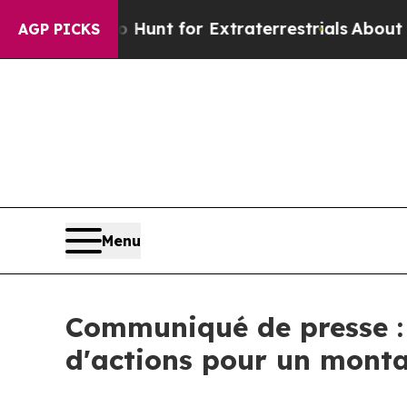
feform to Hunt for Extraterrestrials
About Three M
AGP PICKS
Menu
Communiqué de presse :
d'actions pour un mont