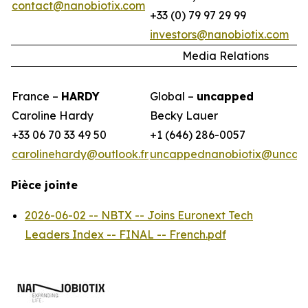
contact@nanobiotix.com
+33 (0) 79 97 29 99
investors@nanobiotix.com
Media Relations
France –
HARDY
Global –
uncapped
Caroline Hardy
Becky Lauer
+33 06 70 33 49 50
+1 (646) 286-0057
carolinehardy@outlook.fr
uncappednanobiotix@uncap
Pièce jointe
2026-06-02 -- NBTX -- Joins Euronext Tech
Leaders Index -- FINAL -- French.pdf