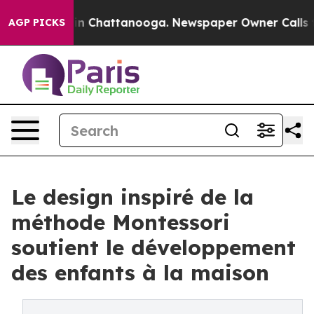
e
Chaos in Chattanooga. Newspaper Owner Calls the Pe
AGP PICKS
Le design inspiré de la
méthode Montessori
soutient le développement
des enfants à la maison