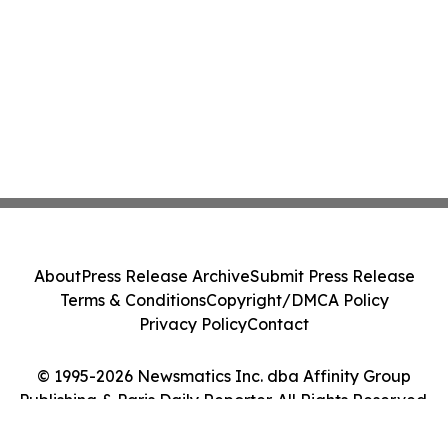
About
Press Release Archive
Submit Press Release
Terms & Conditions
Copyright/DMCA Policy
Privacy Policy
Contact
© 1995-2026 Newsmatics Inc. dba Affinity Group
Publishing & Paris Daily Reporter. All Rights Reserved.
Cookie Settings / Your Privacy Choices